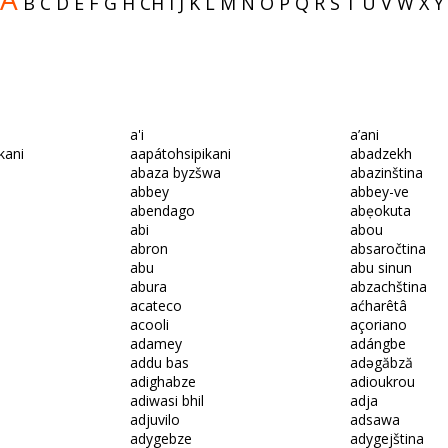
B
C
D
E
F
G
H
CH
I
J
K
L
M
N
O
P
Q
R
S
T
U
V
W
X
Y
a'i
a’ani
kani
aapátohsipikani
abadzekh
abaza byzšwa
abazinština
abbey
abbey-ve
abendago
abẹokuta
abi
abou
abron
absaročtina
abu
abu sinun
abura
abzachština
acateco
aćharêtâ
acooli
açoriano
adamey
adángbe
addu bas
adəgăbză
adighabze
adioukrou
adiwasi bhil
adja
adjuvilo
adsawa
adygebze
adygejština