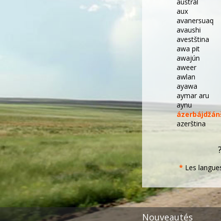
austral
aux
avanersuaq
avaushi
avestština
awa pit
awajún
aweer
awlan
ayawa
aymar aru
aynu
ázerbájdžán
azerština
*
Les langues
Nouveautés