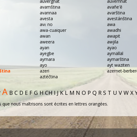
auvergnat
auvernhat
avamština
avañe'ẽ
avannaa
avarština
avesta
avestánština
avɛ no
awa
awa-cuaiquer
awadhi
awan
awapit
aweera
awjila
ayan
ayao
ayegbe
aymälläl
aymara
aymarština
ayo
ayt waziten
ština
azeri
azernet-berber
aztéčtina
A
?
B
C
D
E
F
G
H
CH
I
J
K
L
M
N
O
P
Q
R
S
T
U
V
W
X
 que nous maîtrisons sont écrites en lettres orangées.