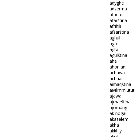
adyghe
adzerma
afar af
afarština
afrihili
afšarština
aghul
ago
agta
agulština
ahe
ahonlan
achawa
achuar
aimaqština
aivilimmiutut
ajawa
ajmarština
ajomang
ak nogai
akaselem
akha
akkhiy
akoli