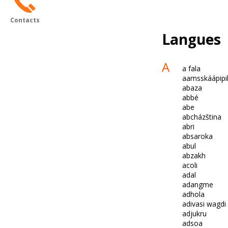
Contacts
Langues
A
a fala
aamsskáápipi
abaza
abbé
abe
abcházština
abri
absaroka
abul
abzakh
acoli
adal
adangme
adhola
adivasi wagdi
adjukru
adsoa