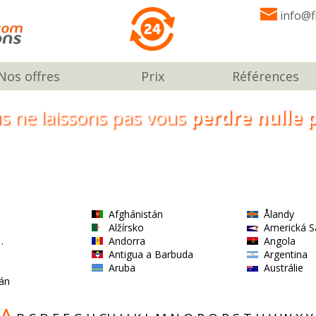
info@f
Nos offres
Prix
Références
s ne laissons pas vous
perdre nulle p
Afghánistán
Ålandy
Alžírsko
Americká 
…
Andorra
Angola
Antigua a Barbuda
Argentina
Aruba
Austrálie
án
A