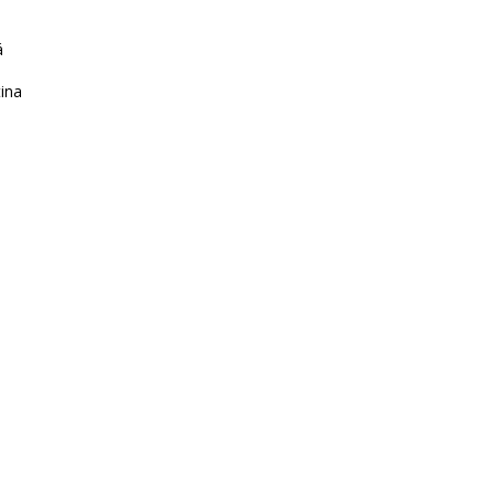
á
ina