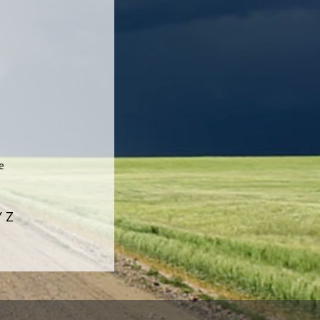
e
Y
Z