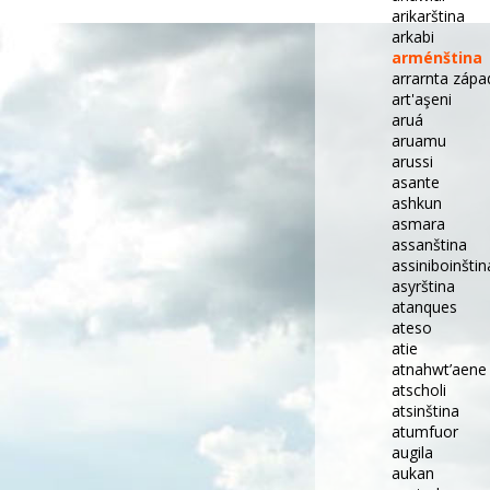
arikarština
arkabi
arménština
arrarnta zápa
art'aşeni
aruá
aruamu
arussi
asante
ashkun
asmara
assanština
assiniboinšti
asyrština
atanques
ateso
atie
atnahwt’aene
atscholi
atsinština
atumfuor
augila
aukan