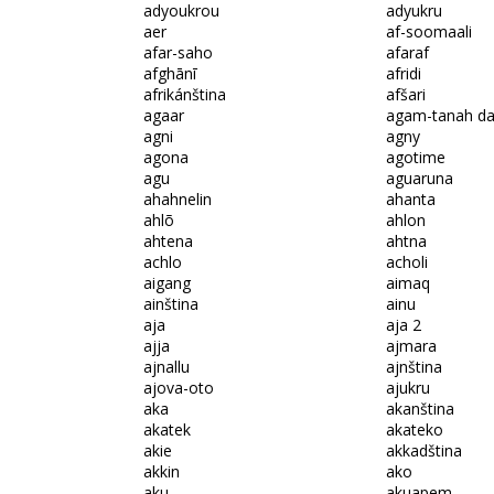
adyoukrou
adyukru
aer
af-soomaali
afar-saho
afaraf
afghānī
afridi
afrikánština
afšari
agaar
agam-tanah da
agni
agny
agona
agotime
agu
aguaruna
ahahnelin
ahanta
ahlõ
ahlon
ahtena
ahtna
achlo
acholi
aigang
aimaq
ainština
ainu
aja
aja 2
ajja
ajmara
ajnallu
ajnština
ajova-oto
ajukru
aka
akanština
akatek
akateko
akie
akkadština
akkin
ako
aku
akuapem