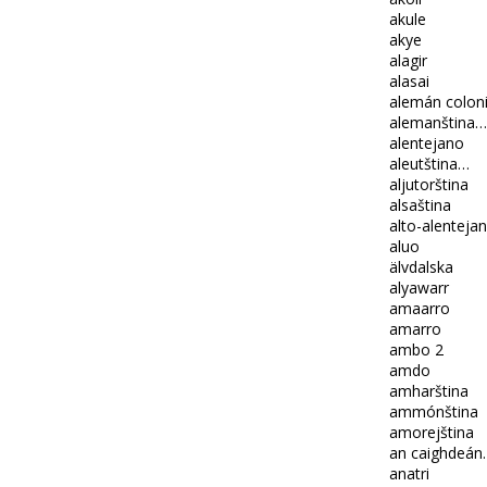
akule
akye
alagir
alasai
alemán colon
alemanština…
alentejano
aleutština…
aljutorština
alsaština
alto-alenteja
aluo
älvdalska
alyawarr
amaarro
amarro
ambo 2
amdo
amharština
ammónština
amorejština
an caighdeán
anatri