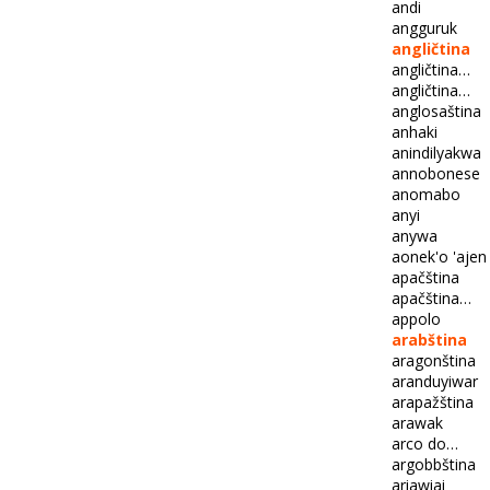
andi
angguruk
angličtina
angličtina…
angličtina…
anglosaština
anhaki
anindilyakwa
annobonese
anomabo
anyi
anywa
aonek'o 'ajen
apačština
apačština…
appolo
arabština
aragonština
aranduyiwar
arapažština
arawak
arco do…
argobbština
ariawiai