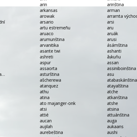
arin
arinština
arkansas
arman
arowak
arrarnta výcho
dní
arsario
arsi
artu estremeñu
aru
aruaco
aruák
arumunština
arusi
arvanitika
ásámština
asante twi
ashanti
ashreti
âṣkuňu
aspur
assan
assaorta
assiniboinština
na…
asturština
asu
ašcherewa
atabaskánštin
atanquez
atayalština
athu
atche
atina
atkanština
ato majanger-onk
atshe
atsi
atsina
attié
attuánština
aucan
auga
aujilah
aukaans
aurebeština
aushi