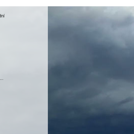
dní
a…