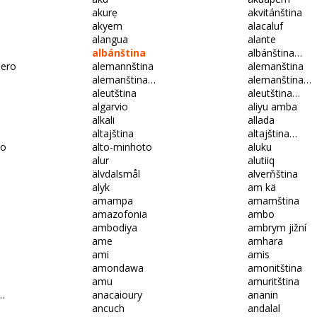
akurẹ
akvitánština
akyem
alacaluf
alangua
alante
albánština
albánština…
iero
alemannština
alemanština
alemanština…
alemanština…
aleutština
aleutština…
algarvio
aliyu amba
alkali
allada
altajština
altajština…
no
alto-minhoto
aluku
alur
alutiiq
älvdalsmål
alverňština
alyk
am kä
amampa
amamština
amazofonia
ambo
ambodiya
ambrym jižní
ame
amhara
ami
amis
amondawa
amonitština
amu
amuritština
…
anacaioury
ananin
ancuch
andalal