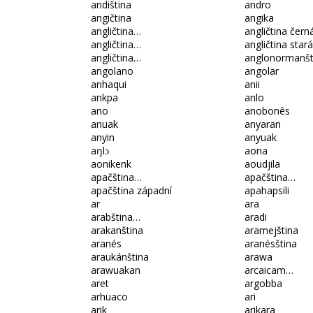
andiština
andro
angičtina
angika
angličtina…
angličtina čern
angličtina…
angličtina stará
angličtina…
anglonormanšt
angolano
angolar
anhaqui
anii
ankpa
anlo
ano
anobonês
anuak
anyaran
anyin
anyuak
aŋlɔ
aona
aonikenk
aoudjila
apačština…
apačština…
apačština západní
apahapsili
ar
ara
arabština…
aradi
arakanština
aramejština
aranés
aranésština
araukánština
arawa
arawuakan
arcaicam…
aret
argobba
arhuaco
ari
arik
arikara