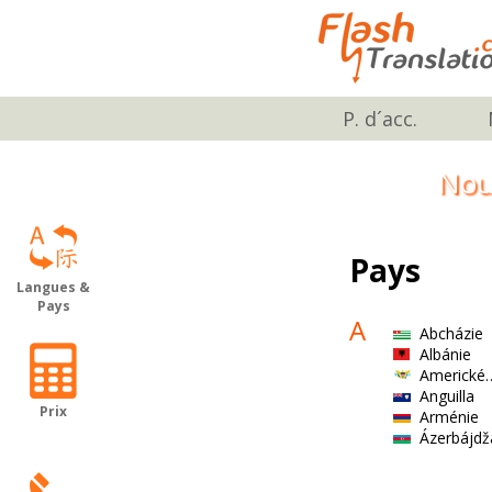
P. d´acc.
Nou
Pays
Langues &
Pays
A
Abcházie
Albánie
Americké
Anguilla
Prix
Arménie
Ázerbájdž