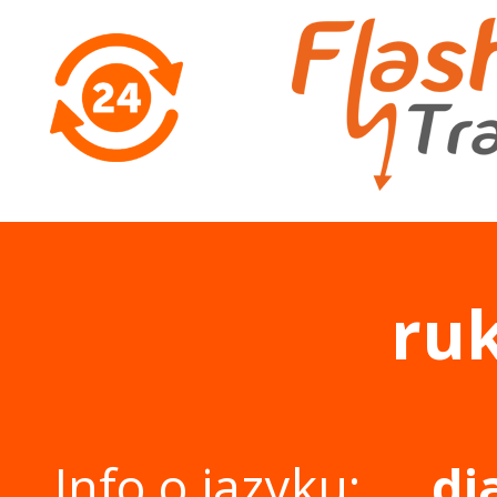
ruk
Info o jazyku:
di