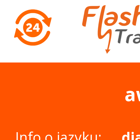
a
Info o jazyku:
di