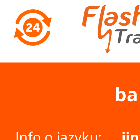
ba
Info o jazyku:
ji