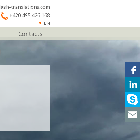
lash-translations.com
+420 495 426 168
▼
EN
Contacts