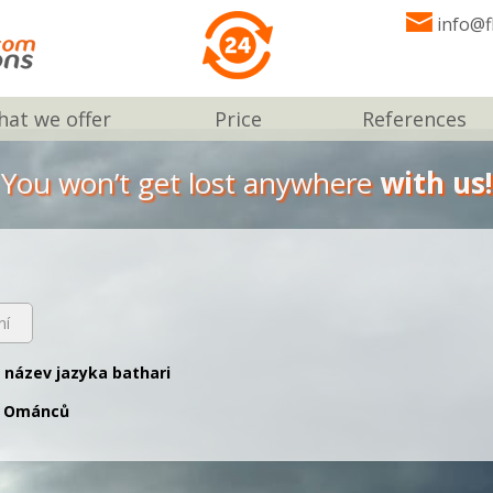
info@f
at we offer
Price
References
You won’t get lost anywhere
with us!
ní
ý název jazyka bathari
0 Ománců