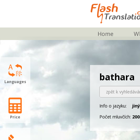
Home
Wh
bathara
Languages
zpět k vyhledává
Info o jazyku:
jin
Počet mluvčích:
20
Price