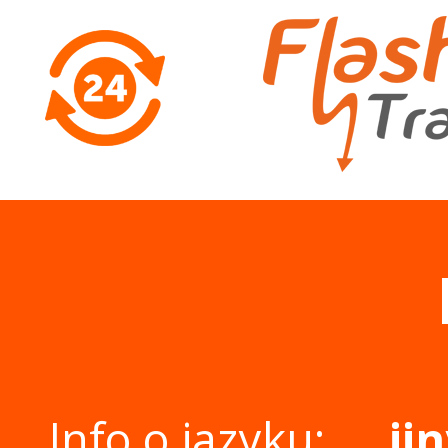
Info o jazyku:
ji