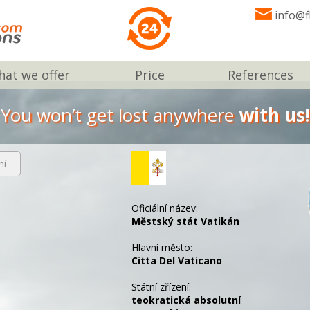
info@f
at we offer
Price
References
You won’t get lost anywhere
with us!
ní
Oficiální název:
Městský stát Vatikán
Hlavní město:
Citta Del Vaticano
Státní zřízení:
teokratická absolutní