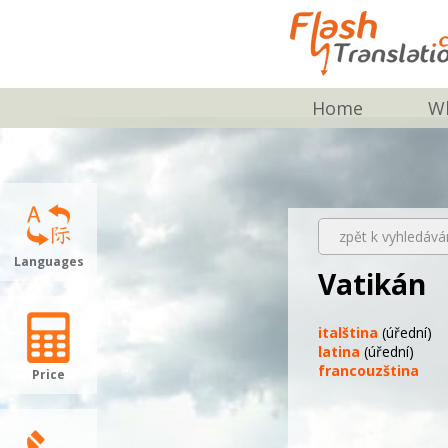
Home
Wh
zpět k vyhledává
Languages
Vatikán
italština
(úřední)
latina
(úřední)
francouzština
Price