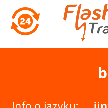
b
Info o jazyku:
ji