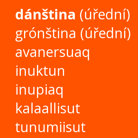
dánština
(úřední)
grónština
(úřední)
avanersuaq
inuktun
inupiaq
kalaallisut
tunumiisut