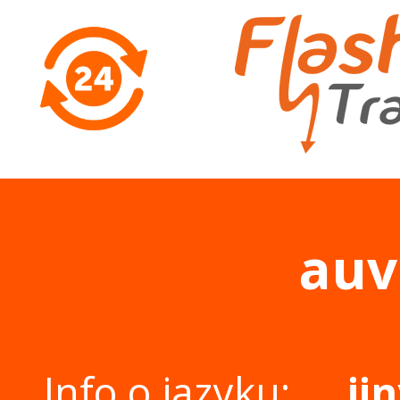
auv
Info o jazyku:
ji