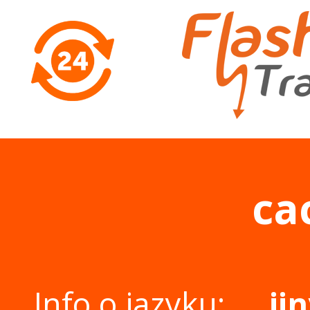
ca
Info o jazyku:
ji