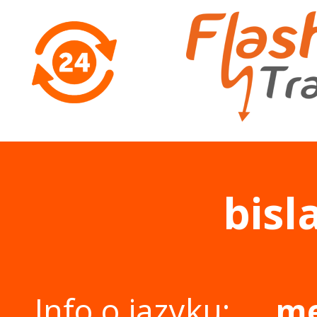
bisl
Info o jazyku:
me