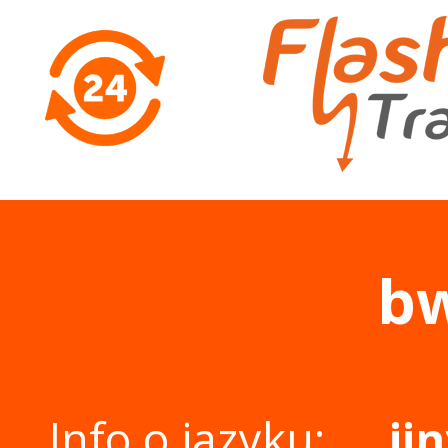
b
Info o jazyku:
ji