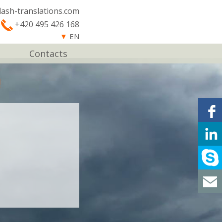
lash-translations.com
+420 495 426 168
▼
EN
Contacts