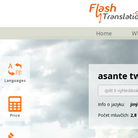
Home
Wh
asante t
Languages
zpět k vyhledává
Info o jazyku:
jin
Počet mluvčích:
2,8
Price