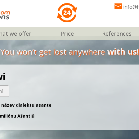
info@f
at we offer
Price
References
You won’t get lost anywhere
with us!
wi
ní
ý název dialektu asante
 miliónu Ašantiů