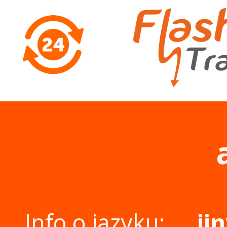
Info o jazyku:
ji