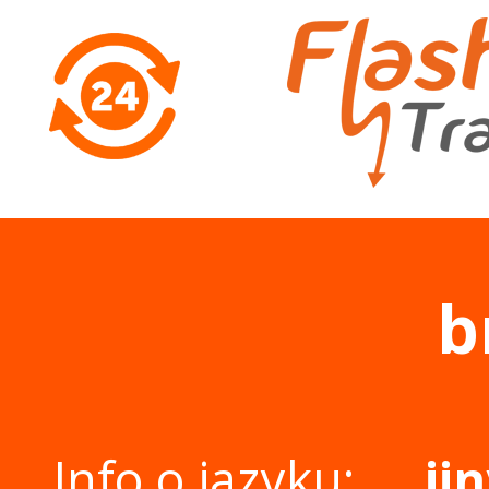
b
Info o jazyku:
ji