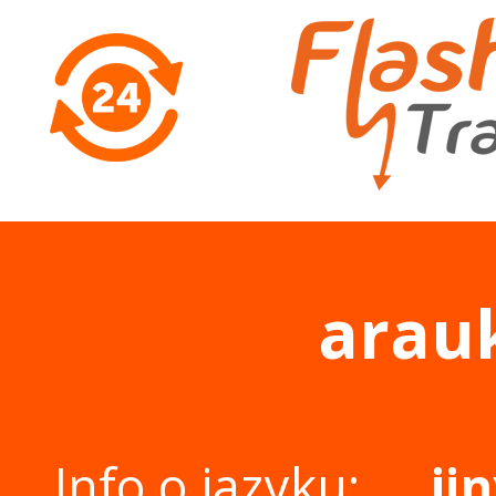
arau
Info o jazyku:
ji