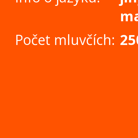
m
Počet mluvčích:
25