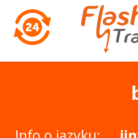
Info o jazyku:
ji