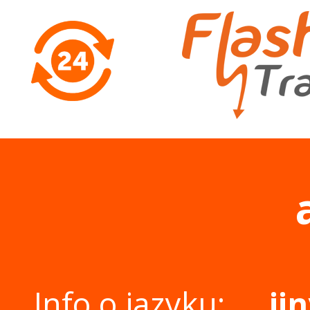
Info o jazyku:
ji