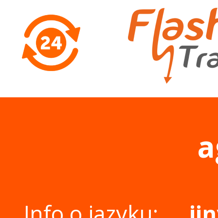
a
Info o jazyku:
ji