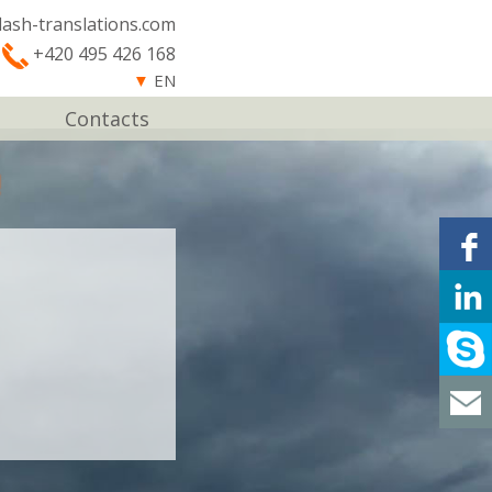
lash-translations.com
+420 495 426 168
▼
EN
Contacts