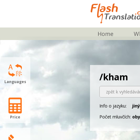
Home
Wh
/kham
Languages
zpět k vyhledává
Info o jazyku:
jin
Počet mluvčích:
oby
Price