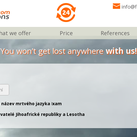
info@f
at we offer
Price
References
You won’t get lost anywhere
with us!
ní
ý název mrtvého jazyka ǀxam
vatelé Jihoafrické republiky a Lesotha