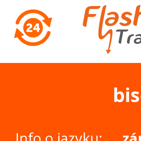
bi
Info o jazyku:
zá