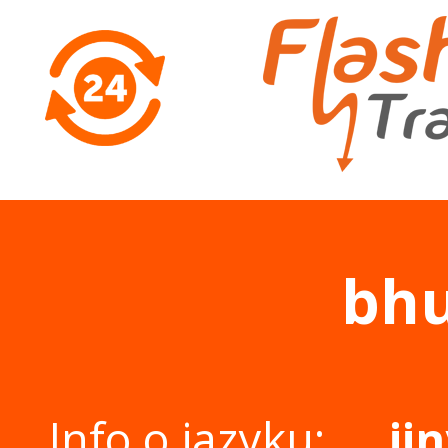
bh
Info o jazyku:
ji