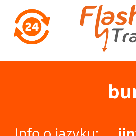
bu
Info o jazyku:
ji