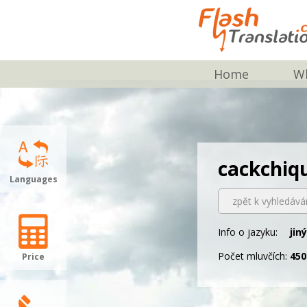
Home
Wh
cackchiq
Languages
zpět k vyhledává
Info o jazyku:
jin
Počet mluvčích:
450
Price