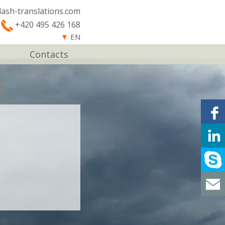
lash-translations.com
+420 495 426 168
▼
EN
Contacts