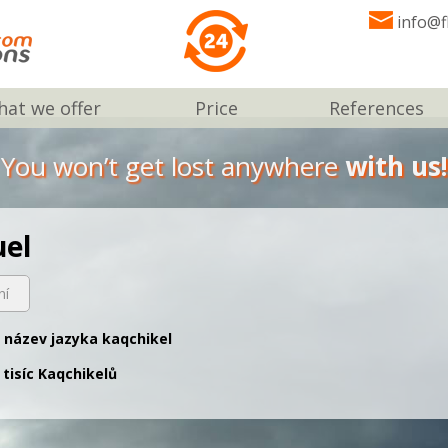
info@f
at we offer
Price
References
You won’t get lost anywhere
with us!
uel
ní
ý název jazyka kaqchikel
 tisíc Kaqchikelů