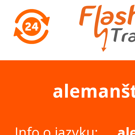
alemanšt
Info o jazyku:
al