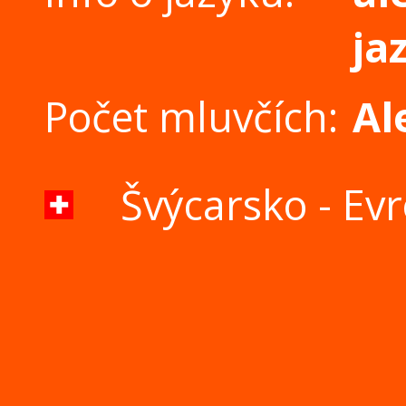
ja
Počet mluvčích:
Al
Švýcarsko - Ev