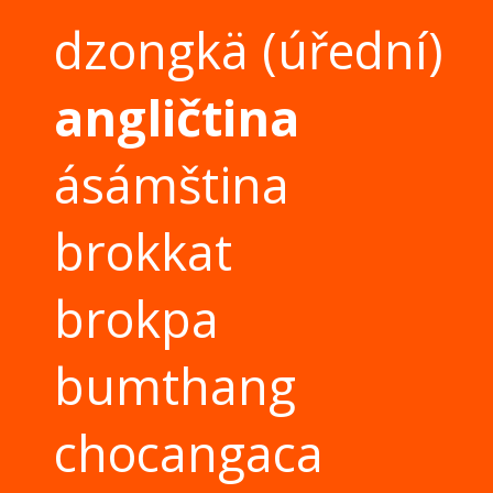
dzongkä
(úřední)
angličtina
ásámština
brokkat
brokpa
bumthang
chocangaca