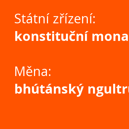
Státní zřízení:
konstituční mona
Měna:
bhútánský ngult