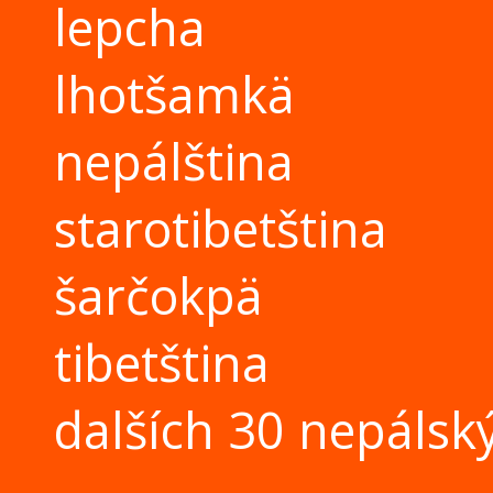
lepcha
lhotšamkä
nepálština
starotibetština
šarčokpä
tibetština
dalších 30 nepálsk