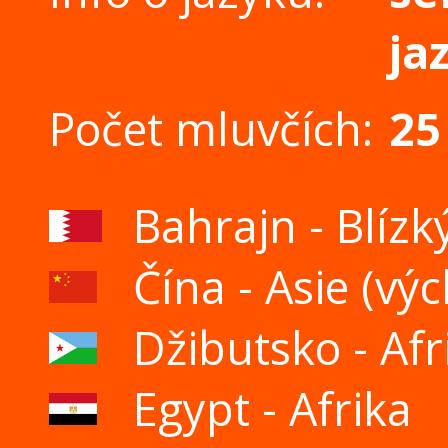
ja
Počet mluvčích:
25
Bahrajn - Blízk
Čína - Asie (vý
Džibutsko - Afr
Egypt - Afrika