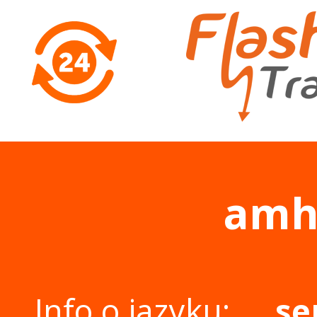
amh
Info o jazyku:
se