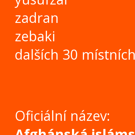
zadran
zebaki
dalších 30 místníc
Oficiální název:
Afghánská islám