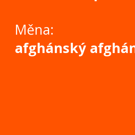
Měna:
afghánský afghán