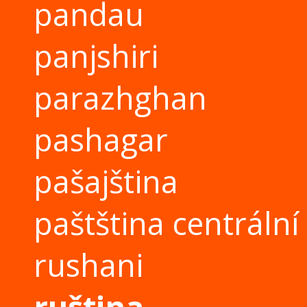
pandau
panjshiri
parazhghan
pashagar
pašajština
paštština centrální
rushani
ruština