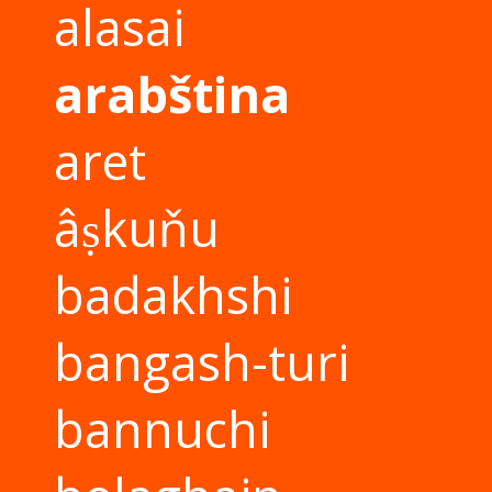
alasai
arabština
aret
âṣkuňu
badakhshi
bangash-turi
bannuchi