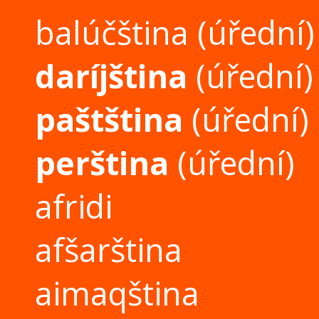
balúčština
(úřední)
daríjština
(úřední)
paštština
(úřední)
perština
(úřední)
afridi
afšarština
aimaqština