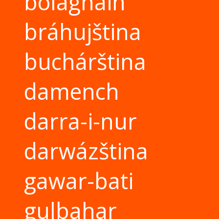
bolaghain
bráhujština
buchárština
damench
darra-i-nur
darwázština
gawar-bati
gulbahar