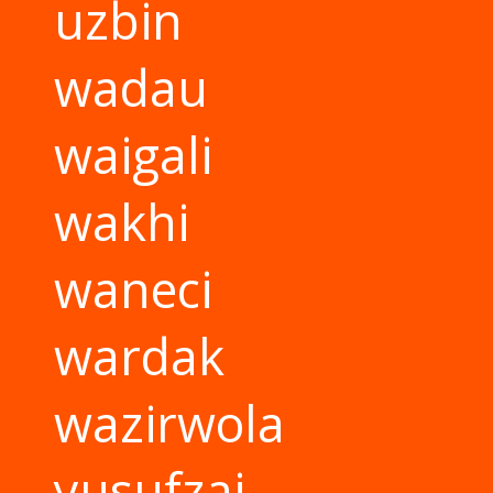
uzbin
wadau
waigali
wakhi
waneci
wardak
wazirwola
yusufzai