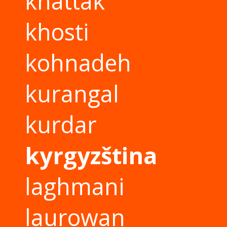
khattak
khosti
kohnadeh
kurangal
kurdar
kyrgyzština
laghmani
laurowan