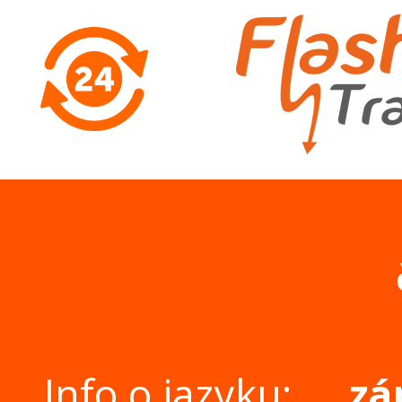
Info o jazyku:
zá