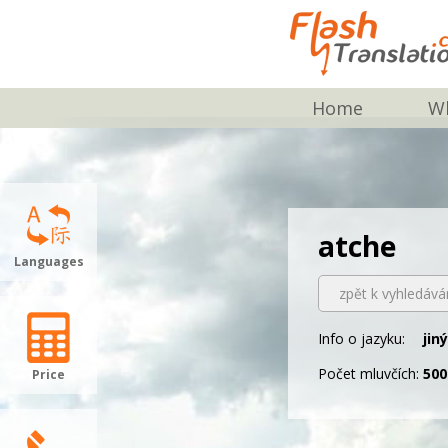
Home
Wh
atche
Languages
zpět k vyhledává
Info o jazyku:
jin
Počet mluvčích:
500
Price