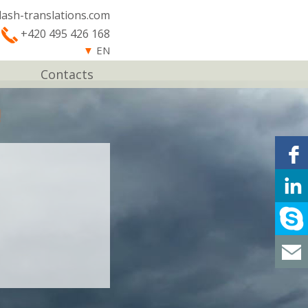
lash-translations.com
+420 495 426 168
▼
EN
Contacts