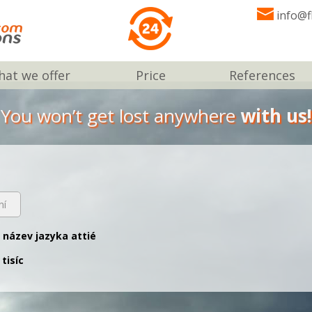
info@f
at we offer
Price
References
You won’t get lost anywhere
with us!
ní
ý název jazyka attié
 tisíc