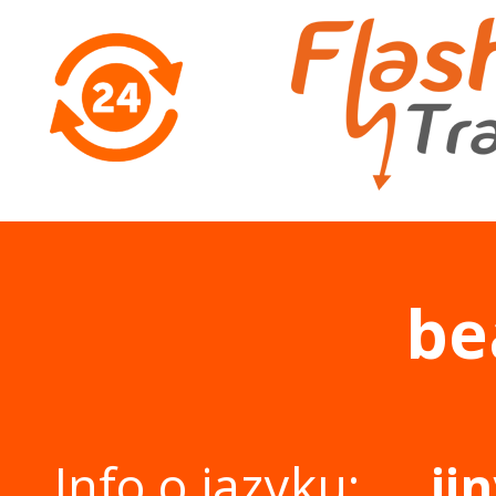
be
Info o jazyku:
ji