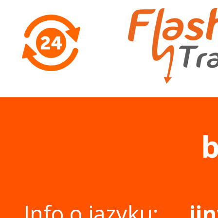
Info o jazyku:
ji