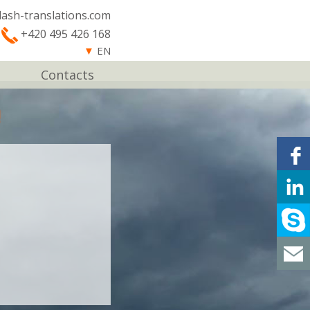
lash-translations.com
+420 495 426 168
▼
EN
Contacts