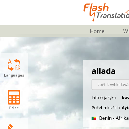
Home
Wh
allada
Languages
zpět k vyhledává
Info o jazyku:
kwa
Počet mluvčích:
Ayi
Price
Benin - Afrika