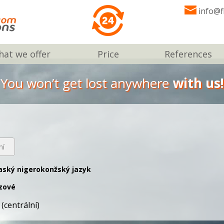
info@f
at we offer
Price
References
You won’t get lost anywhere
with us!
ní
ský nigerokonžský jazyk
zové
 (centrální)