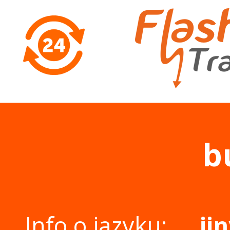
b
Info o jazyku:
ji