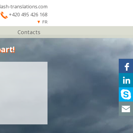
lash-translations.com
+420 495 426 168
▼
FR
Contacts
art!