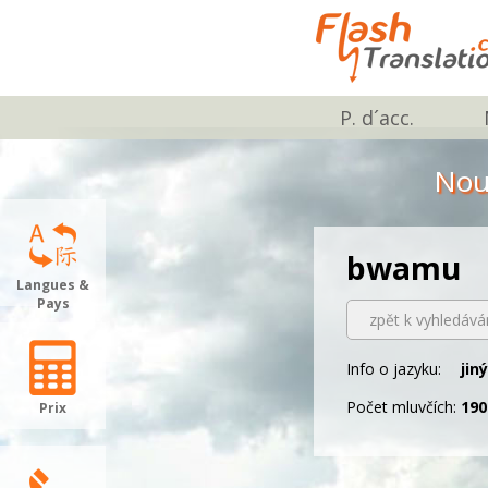
P. d´acc.
Nou
bwamu
Langues &
Pays
zpět k vyhledává
Info o jazyku:
jin
Počet mluvčích:
190
Prix