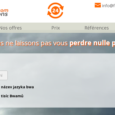
info@f
Nos offres
Prix
Références
s ne laissons pas vous
perdre nulle p
ní
ý název jazyka bwa
 tisíc Bwamů