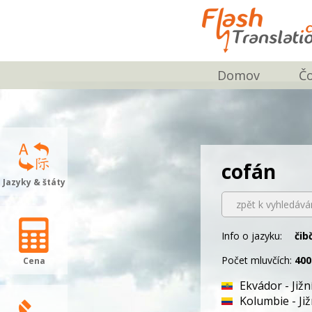
Domov
Č
cofán
Jazyky & štáty
zpět k vyhledává
Info o jazyku:
čib
Počet mluvčích:
400
Cena
Ekvádor - Již
Kolumbie - Ji