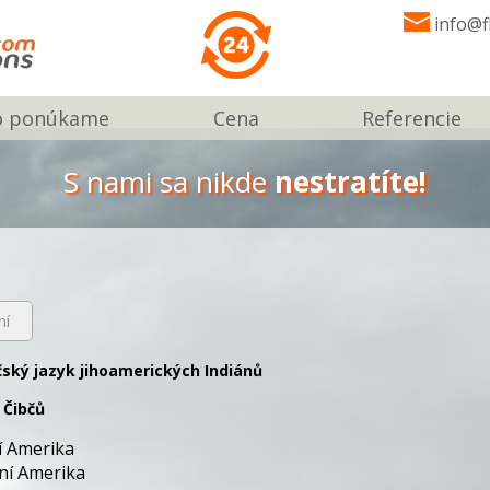
info@f
o ponúkame
Cena
Referencie
S nami sa nikde
nestratíte!
ní
čský jazyk jihoamerických Indiánů
 Čibčů
ní Amerika
žní Amerika