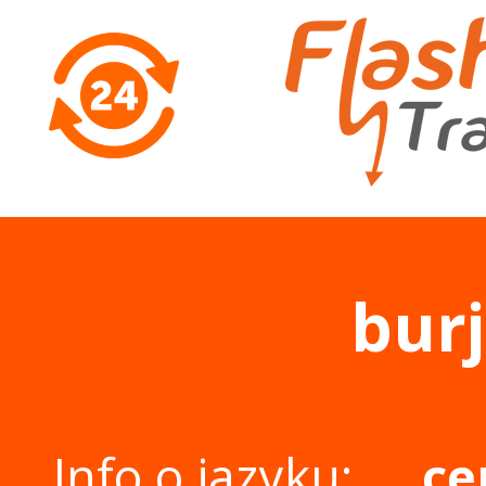
burj
Info o jazyku:
ce