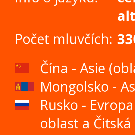
al
Počet mluvčích:
33
Čína - Asie (ob
Mongolsko - Asi
Rusko - Evropa 
oblast a Čitská