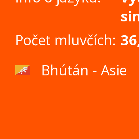
si
Počet mluvčích:
36
Bhútán - Asie