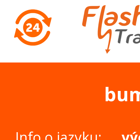
bu
Info o jazyku:
vý