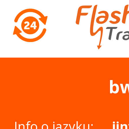
b
Info o jazyku:
ji