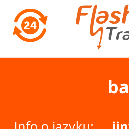
b
Info o jazyku:
ji