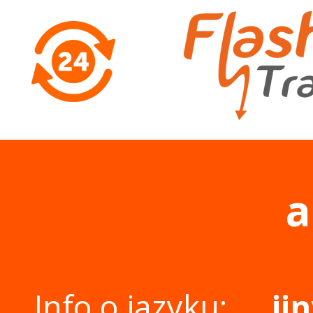
a
Info o jazyku:
ji