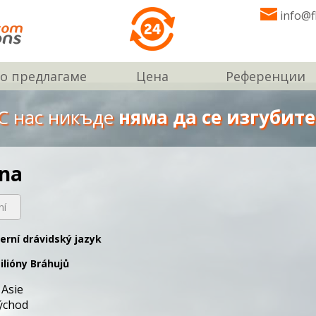
info@f
о предлагаме
Цена
Референции
С нас никъде
няма да се изгубите
ina
ní
erní drávidský jazyk
ilióny Bráhujů
 Asie
východ