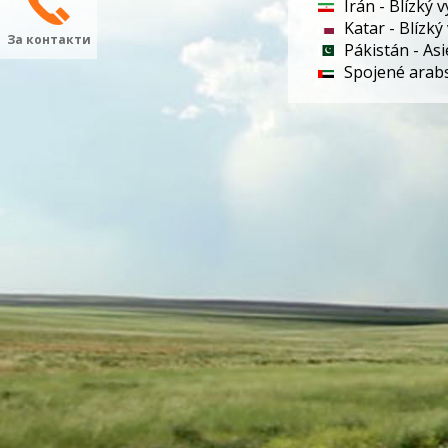
Írán - Blízký 
Katar - Blízký
За контакти
Pákistán - Asi
Spojené arabs