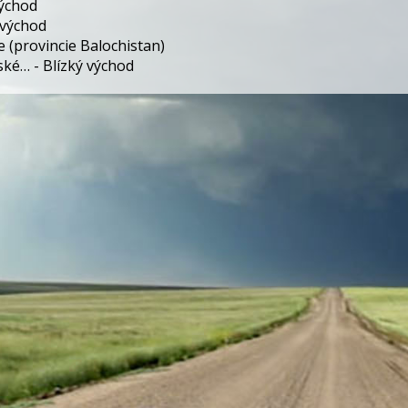
východ
 východ
e (provincie Balochistan)
ké… - Blízký východ