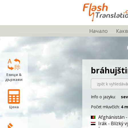
Начало
Какв
bráhujšt
Езици &
държави
zpět k vyhledává
Info o jazyku:
sev
Počet mluvčích:
4 m
Цена
Afghánistán -
Irák - Blízký 