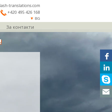
lash-translations.com
+420 495 426 168
▼
BG
За контакти
!