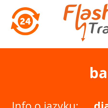
ba
Info o jazyku:
di