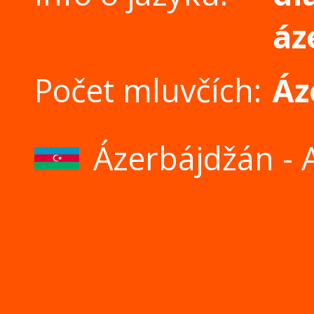
áz
Počet mluvčích:
Áz
Ázerbájdžán - 