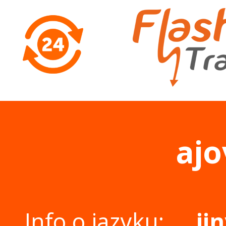
ajo
Info o jazyku:
ji