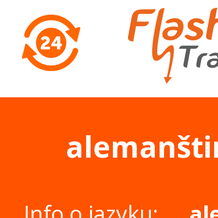
alemanšt
Info o jazyku:
al