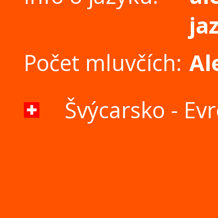
ja
Počet mluvčích:
Al
Švýcarsko - Ev