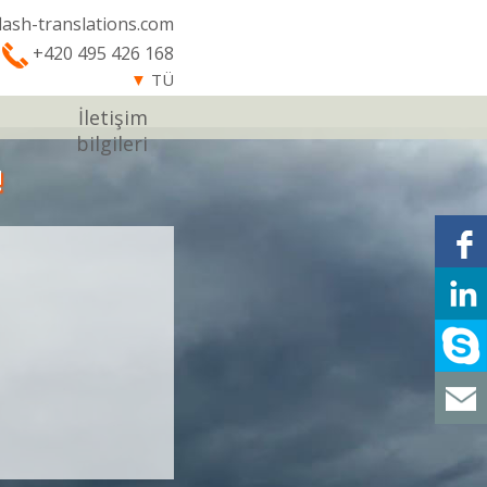
lash-translations.com
+420 495 426 168
▼
TÜ
İletişim
bilgileri
!