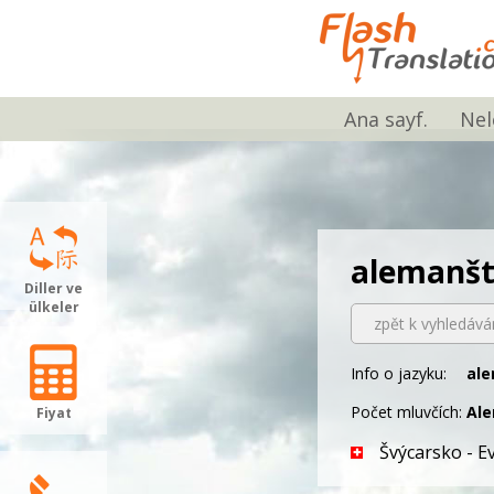
Ana sayf.
Nel
alemanš
Diller ve
ülkeler
zpět k vyhledává
Info o jazyku:
ale
Počet mluvčích:
Al
Fiyat
Švýcarsko - E