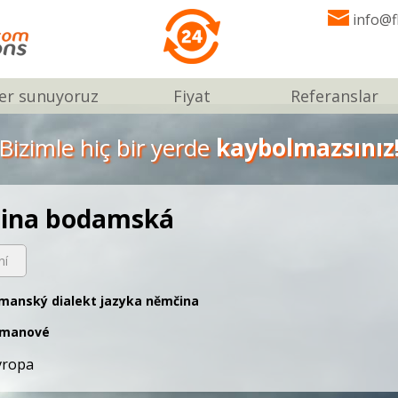
info@f
er sunuyoruz
Fiyat
Referanslar
Bizimle hiç bir yerde
kaybolmazsınız
tina bodamská
ní
manský dialekt jazyka němčina
emanové
vropa