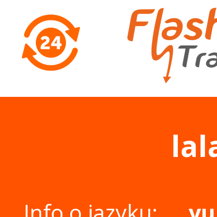
lal
Info o jazyku:
yu