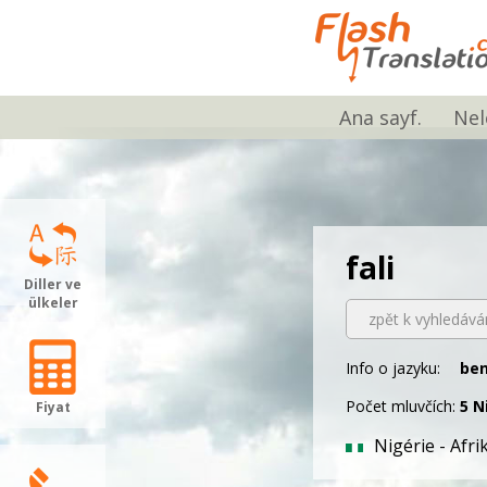
Ana sayf.
Nel
fali
Diller ve
ülkeler
zpět k vyhledává
Info o jazyku:
ben
Počet mluvčích:
5 N
Fiyat
Nigérie - Afri