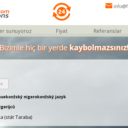
info@f
er sunuyoruz
Fiyat
Referanslar
Bizimle hiç bir yerde
kaybolmazsınız
ní
uekonžský nigerokonžský jazyk
igerijců
ka (stát Taraba)