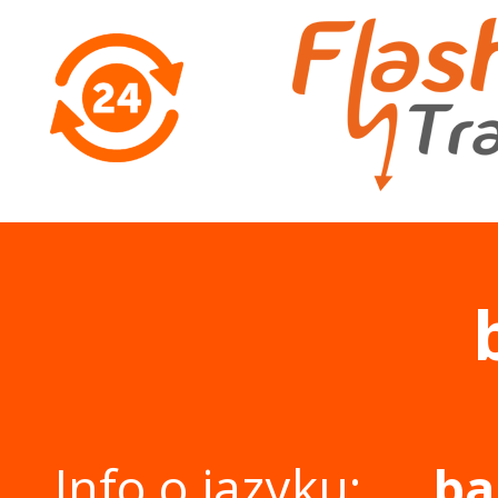
Info o jazyku:
ba